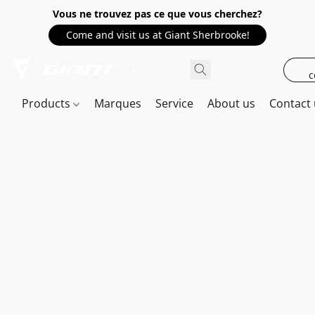
Vous ne trouvez pas ce que vous cherchez?
Come and visit us at Giant Sherbrooke!
c
Products
Marques
Service
About us
Contact 