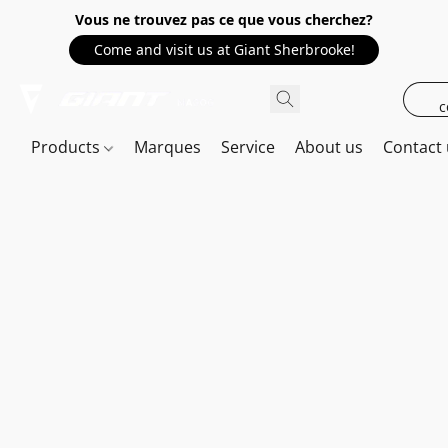
Vous ne trouvez pas ce que vous cherchez?
Come and visit us at Giant Sherbrooke!
c
Products
Marques
Service
About us
Contact 