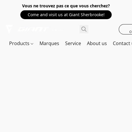
Vous ne trouvez pas ce que vous cherchez?
Come and visit us at Giant Sherbrooke!
c
Products
Marques
Service
About us
Contact 