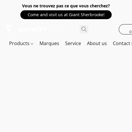
Vous ne trouvez pas ce que vous cherchez?
Come and visit us at Giant Sherbrooke!
c
Products
Marques
Service
About us
Contact 