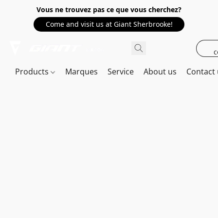
Vous ne trouvez pas ce que vous cherchez?
Come and visit us at Giant Sherbrooke!
c
Products
Marques
Service
About us
Contact 