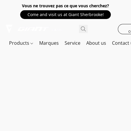
Vous ne trouvez pas ce que vous cherchez?
Come and visit us at Giant Sherbrooke!
c
Products
Marques
Service
About us
Contact 