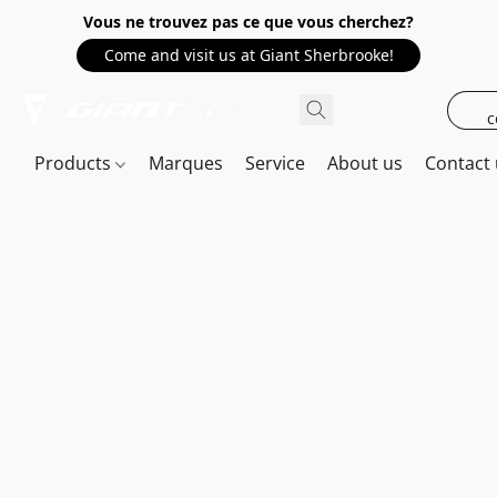
Vous ne trouvez pas ce que vous cherchez?
Come and visit us at Giant Sherbrooke!
c
Products
Marques
Service
About us
Contact 