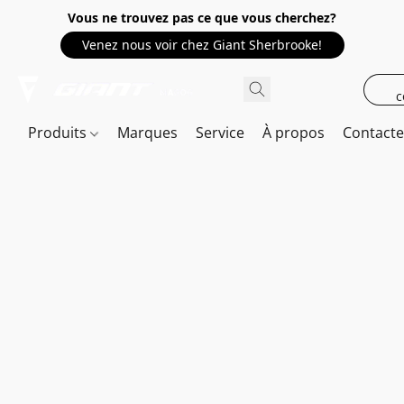
Vous ne trouvez pas ce que vous cherchez?
Venez nous voir chez Giant Sherbrooke!
c
Produits
Marques
Service
À propos
Contact