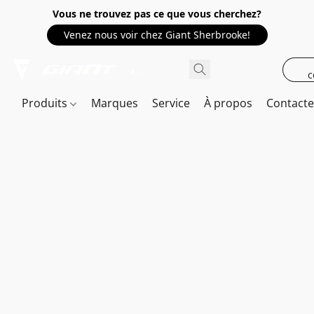
Vous ne trouvez pas ce que vous cherchez?
Venez nous voir chez Giant Sherbrooke!
c
Produits
Marques
Service
À propos
Contact