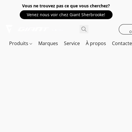
Vous ne trouvez pas ce que vous cherchez?
Venez nous voir chez Giant Sherbrooke!
c
Produits
Marques
Service
À propos
Contact