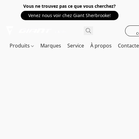
Vous ne trouvez pas ce que vous cherchez?
Venez nous voir chez Giant Sherbrooke!
c
Produits
Marques
Service
À propos
Contact