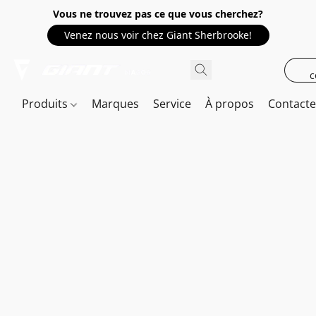
Vous ne trouvez pas ce que vous cherchez?
Venez nous voir chez Giant Sherbrooke!
c
Produits
Marques
Service
À propos
Contact