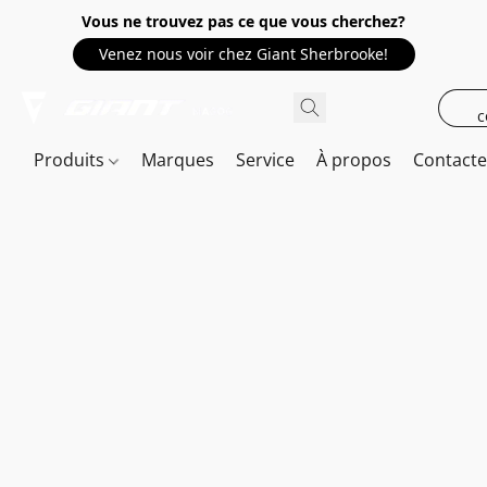
Vous ne trouvez pas ce que vous cherchez?
Venez nous voir chez Giant Sherbrooke!
c
Produits
Marques
Service
À propos
Contact