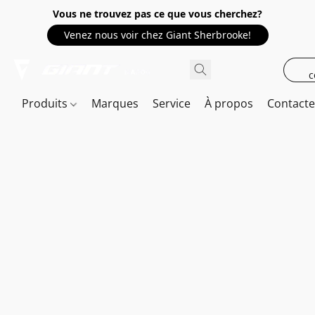
Vous ne trouvez pas ce que vous cherchez?
Venez nous voir chez Giant Sherbrooke!
c
Produits
Marques
Service
À propos
Contact