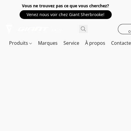
Vous ne trouvez pas ce que vous cherchez?
Venez nous voir chez Giant Sherbrooke!
c
Produits
Marques
Service
À propos
Contact