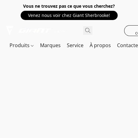
Vous ne trouvez pas ce que vous cherchez?
Venez nous voir chez Giant Sherbrooke!
c
Produits
Marques
Service
À propos
Contact