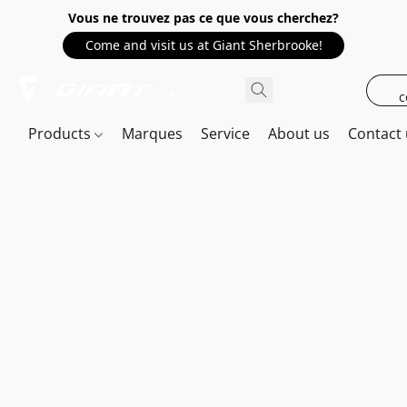
Vous ne trouvez pas ce que vous cherchez?
Come and visit us at Giant Sherbrooke!
c
Products
Marques
Service
About us
Contact 