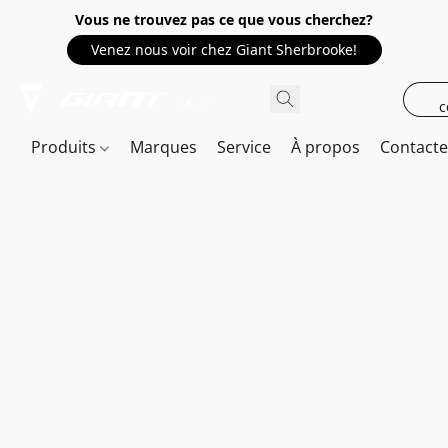
Vous ne trouvez pas ce que vous cherchez?
Venez nous voir chez Giant Sherbrooke!
c
Produits
Marques
Service
À propos
Contact