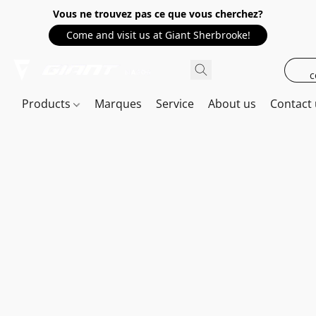
Vous ne trouvez pas ce que vous cherchez?
Come and visit us at Giant Sherbrooke!
c
Products
Marques
Service
About us
Contact 