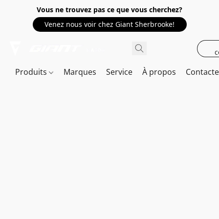
Vous ne trouvez pas ce que vous cherchez?
Venez nous voir chez Giant Sherbrooke!
c
Produits
Marques
Service
À propos
Contact