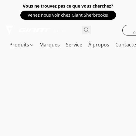
Vous ne trouvez pas ce que vous cherchez?
Venez nous voir chez Giant Sherbrooke!
c
Produits
Marques
Service
À propos
Contact