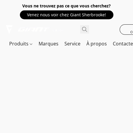
Vous ne trouvez pas ce que vous cherchez?
Venez nous voir chez Giant Sherbrooke!
c
Produits
Marques
Service
À propos
Contact