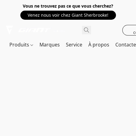
Vous ne trouvez pas ce que vous cherchez?
Venez nous voir chez Giant Sherbrooke!
c
Produits
Marques
Service
À propos
Contact