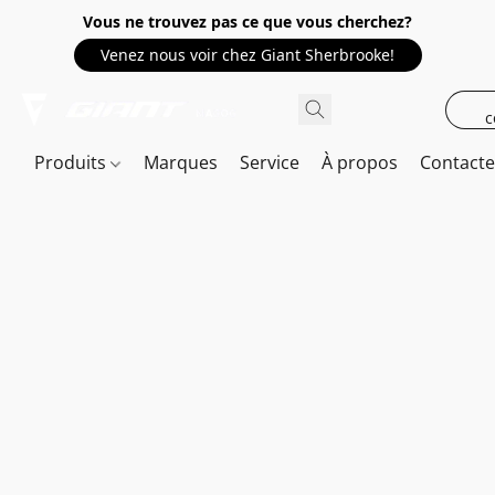
Vous ne trouvez pas ce que vous cherchez?
Venez nous voir chez Giant Sherbrooke!
c
Produits
Marques
Service
À propos
Contact