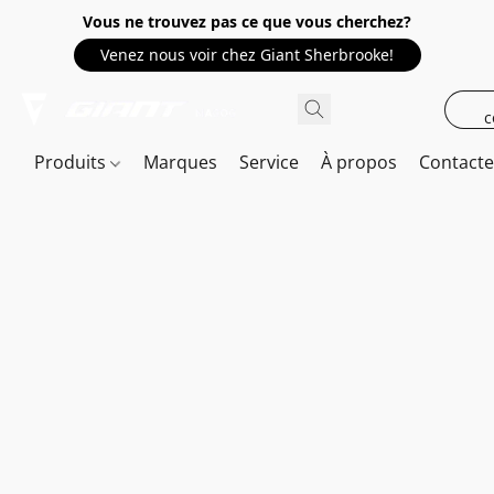
Vous ne trouvez pas ce que vous cherchez?
Venez nous voir chez Giant Sherbrooke!
c
Produits
Marques
Service
À propos
Contact