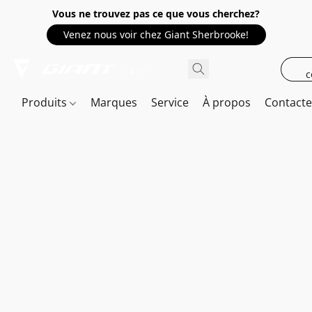
Vous ne trouvez pas ce que vous cherchez?
Venez nous voir chez Giant Sherbrooke!
c
Produits
Marques
Service
À propos
Contact