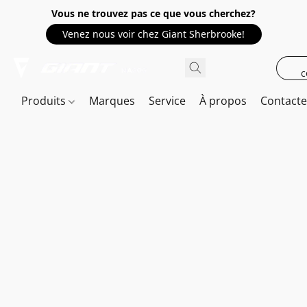
Vous ne trouvez pas ce que vous cherchez?
Venez nous voir chez Giant Sherbrooke!
c
Produits
Marques
Service
À propos
Contact