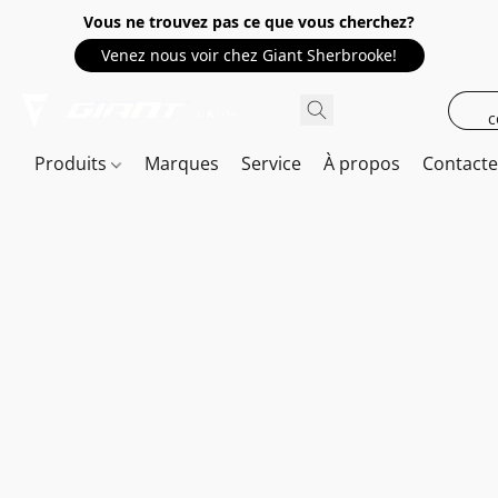
Vous ne trouvez pas ce que vous cherchez?
Venez nous voir chez Giant Sherbrooke!
c
Produits
Marques
Service
À propos
Contact